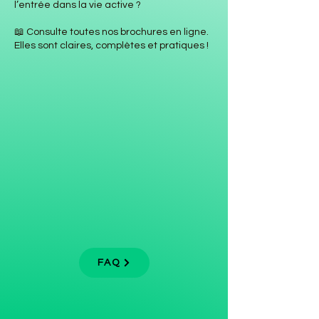
l’entrée dans la vie active ?
📖 Consulte toutes nos brochures en ligne.
Elles sont claires, complètes et pratiques !
FAQ