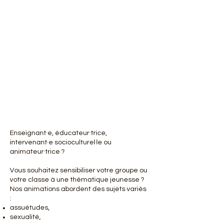
Enseignant·e, éducateur·trice,
intervenant·e socioculturel·le ou
animateur·trice ?
Vous souhaitez sensibiliser votre groupe ou
votre classe à une thématique jeunesse ?
Nos animations abordent des sujets variés
:
assuétudes,
sexualité,