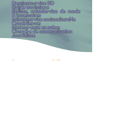
Dessinateur·rice BD
Guide touristique
Styliste, créateur·rice de mode
& accessoires
animateur·rice socioculturel·le
Comédien·ne
Metteur·euse en scène
Chargé·e de communication
Journaliste
Personnages qui l'incarne
Réels :
Charlie Chaplin – Icône du
cinéma muet, utilisant
l’humour pour aborder des
thèmes sérieux,
Robin Williams – Acteur et
comédien mêlant rires et