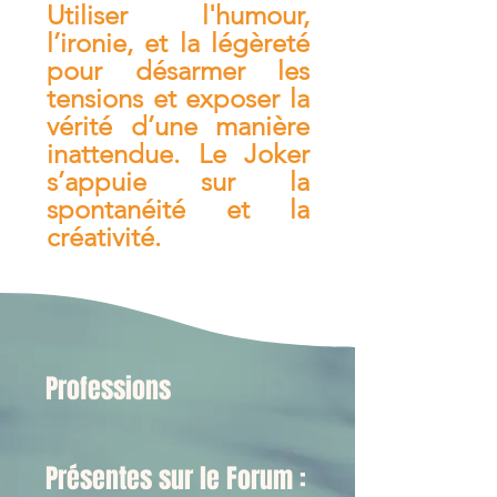
Utiliser l'humour,
l’ironie, et la légèreté
pour désarmer les
tensions et exposer la
vérité d’une manière
inattendue. Le Joker
s’appuie sur la
spontanéité et la
créativité.
Professions
Présentes sur le Forum :