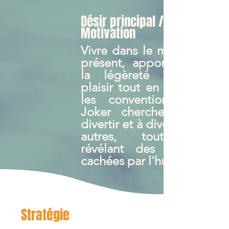
Désir principal /
Motivation
Vivre dans le moment
présent, apporter de
la légèreté et du
plaisir tout en défiant
les conventions. Le
Joker cherche à se
divertir et à divertir les
autres, tout en
révélant des vérités
cachées par l'humour.
Stratégie