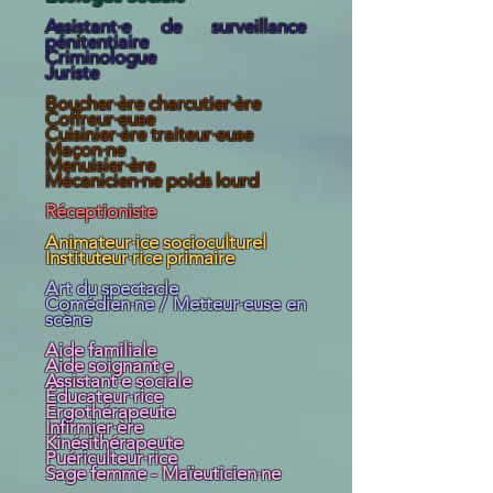
Assistant·e de surveillance
pénitentiaire
Criminologue
Juriste
Boucher·ère charcutier·ère
Coffreur·euse
Cuisinier·ère traiteur·euse
Maçon·ne
Menuisier·ère
Mécanicien·ne poids lourd
Réceptioniste
Animateur·ice socioculturel
Instituteur·rice primaire
Art du spectacle
Comédien·ne / Metteur·euse en
scène
Aide familiale
Aide soignant·e
Assistant·e sociale
Éducateur·rice
Ergothérapeute
Infirmier·ère
Kinésithérapeute
Puériculteur·rice
Sage femme - Maïeuticien·ne