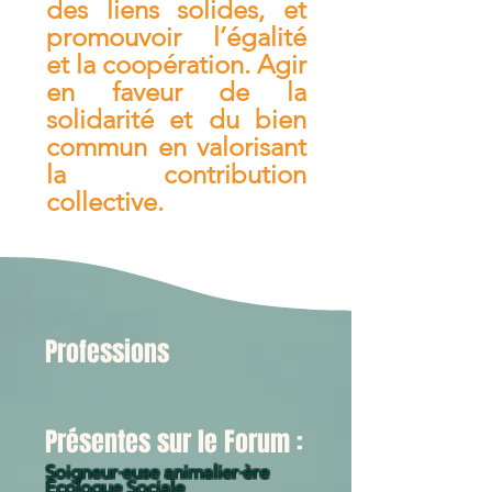
des liens solides, et
promouvoir l’égalité
et la coopération. Agir
en faveur de la
solidarité et du bien
commun en valorisant
la contribution
collective.
Professions
Présentes sur le Forum :
Soigneur·euse animalier·ère
Ecologue Sociale