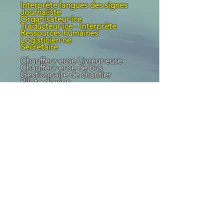
Interprète langues des signes
Journaliste
Organisateur·ice
Traducteur·ice - Interprète
Ressources humaines
Logisticien·ne
Secrétaire
Chauffeur·euse Livreur·euse
Chauffeur·euse de bus
Gestionnaire de chantier
Pilote d'avion
Soudeur
Tuyauteur
Personnages qui l'incarne
Réels :
Martin Luther King Jr. –
Militant pour l’égalité et les
droits civiques, prônant