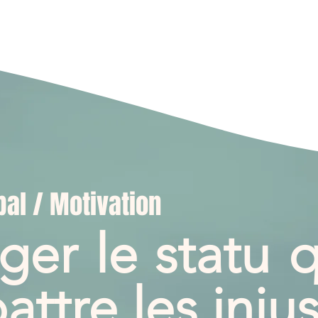
pal / Motivation
er le statu 
ttre les injus