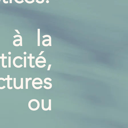
 à la
icité,
ctures
s ou