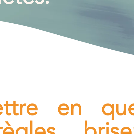
ttre en que
règles, brise