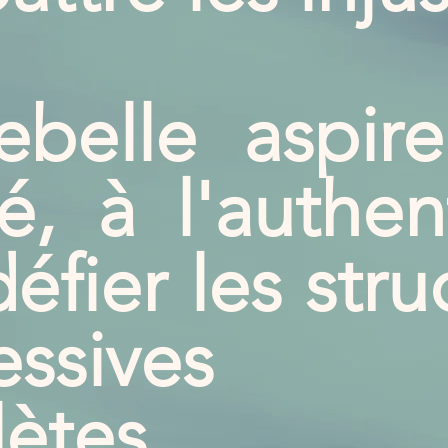
ebelle aspire
té, à l'authent
défier les stru
ressive
lètes.