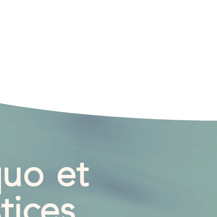
quo et
tices.