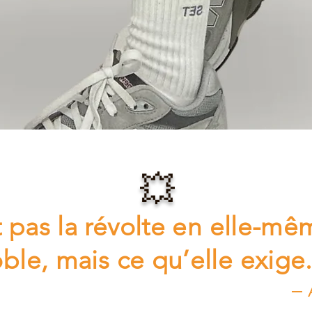
💥
 pas la révolte en elle-mê
ble, mais ce qu’elle exig
–