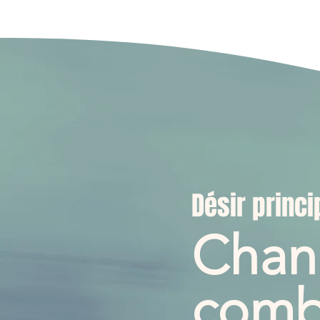
Désir princi
Chang
comba