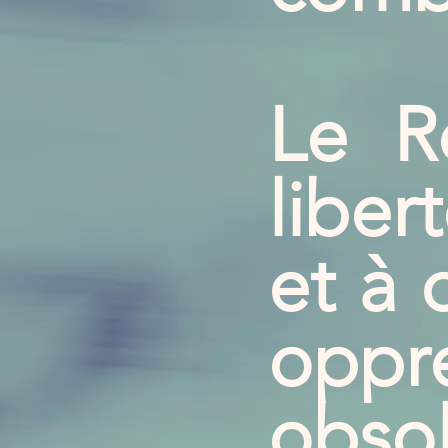
Le R
liber
et à 
opp
obso