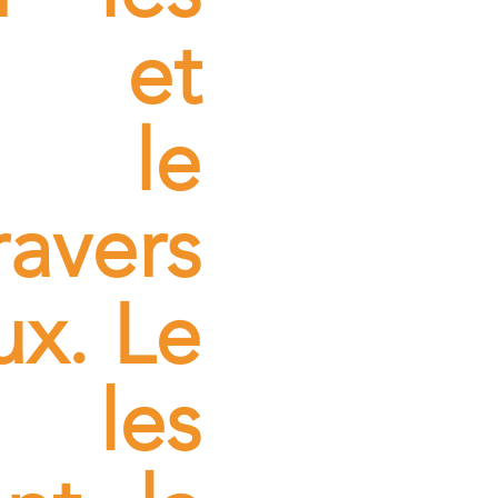
, et
 le
avers
ux. Le
e les