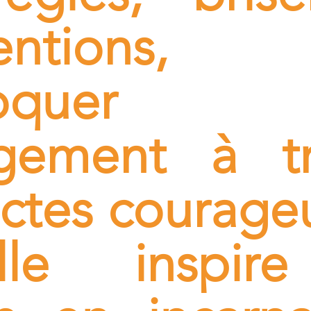
ventions
ovoquer
gement à tr
ctes courage
lle inspir