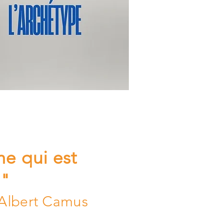
me qui est
e."
 Albert Camus