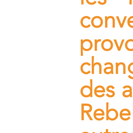
con
pr
chan
des a
Rebe