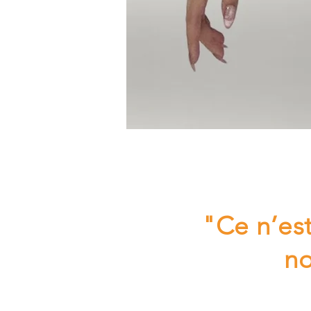
"Ce n’est
no