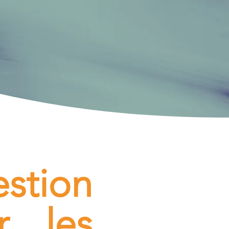
stion
r les