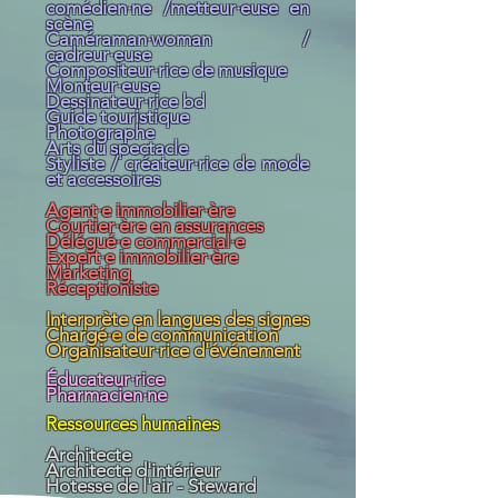
comédien·ne /metteur·euse en
scène
Caméraman·woman /
cadreur·euse
Compositeur·rice de musique
Monteur·euse
Dessinateur·rice bd
Guide touristique
Photographe
Arts du spectacle
Styliste / créateur·rice de mode
et accessoires
Agent·e immobilier·ère
Courtier·ère en assurances
Délégué·e commercial·e
Expert·e immobilier·ère
​Marketing
Réceptioniste
Interprète en langues des signes
Chargé
·e
de communication
Organisateur·rice d'événement
Éducateur·rice
Pharmacien·ne
Ressources humaines
Architecte
Architecte d'intérieur
Hotesse de l'air - Steward