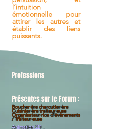
l’intuition
émotionnelle pour
attirer les autres et
établir des liens
puissants.
Professions
Présentes sur le Forum :
Boucher·ère charcutier·ère
Cuisinier·ère traiteur·euse
Organisateur·rice d'événements
/ Traiteur·euse
Animation 2D