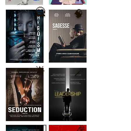
🦸
🧠
🌟
🪄
❤️‍🔥
🎉