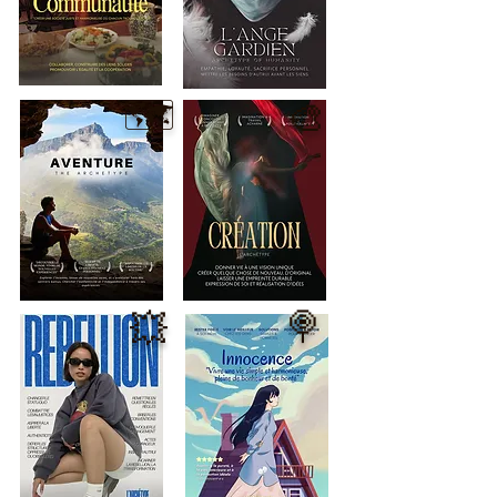
🗺️
🎨
🍭
💥